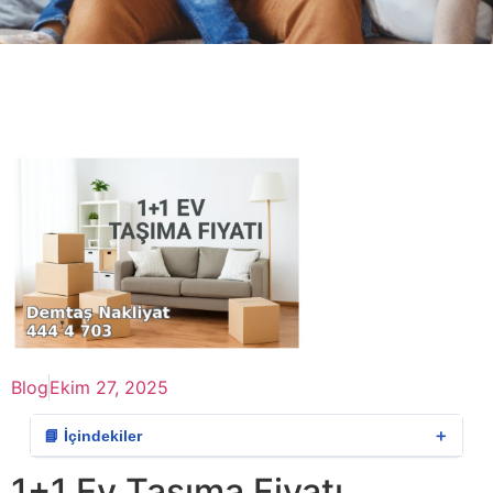
Blog
Ekim 27, 2025
＋
📘 İçindekiler
1+1 Ev Taşıma Fiyatı