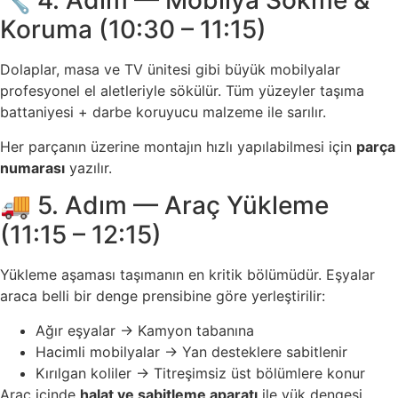
🔧 4. Adım — Mobilya Sökme &
Koruma (10:30 – 11:15)
Dolaplar, masa ve TV ünitesi gibi büyük mobilyalar
profesyonel el aletleriyle sökülür. Tüm yüzeyler taşıma
battaniyesi + darbe koruyucu malzeme ile sarılır.
Her parçanın üzerine montajın hızlı yapılabilmesi için
parça
numarası
yazılır.
🚚 5. Adım — Araç Yükleme
(11:15 – 12:15)
Yükleme aşaması taşımanın en kritik bölümüdür. Eşyalar
araca belli bir denge prensibine göre yerleştirilir:
Ağır eşyalar → Kamyon tabanına
Hacimli mobilyalar → Yan desteklere sabitlenir
Kırılgan koliler → Titreşimsiz üst bölümlere konur
Araç içinde
halat ve sabitleme aparatı
ile yük dengesi