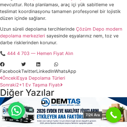
mevcuttur. Rota planlaması, araç içi yük sabitleme ve
teslimat koordinasyonu tamamen profesyonel bir lojistik
düzen içinde sağlanır.
Uzun süreli depolama tercihlerinde
Çözüm Depo modern
depolama merkezleri
sayesinde eşyalarınız nem, toz ve
darbe risklerinden korunur.
📞 444 4 703 — Hemen Fiyat Alın
Facebook
Twitter
LinkedIn
WhatsApp
Önceki
Eşya Depolama Türleri
Sonraki
2+1 Ev Taşıma Fiyatı
Diğer Yazılar
7/24 Ara