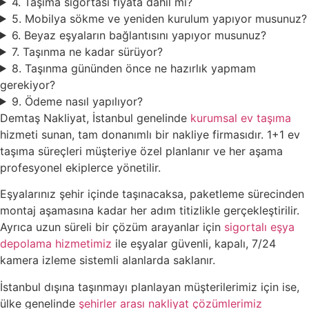
4. Taşıma sigortası fiyata dahil mi?
5. Mobilya sökme ve yeniden kurulum yapıyor musunuz?
6. Beyaz eşyaların bağlantısını yapıyor musunuz?
7. Taşınma ne kadar sürüyor?
8. Taşınma gününden önce ne hazırlık yapmam
gerekiyor?
9. Ödeme nasıl yapılıyor?
Demtaş Nakliyat, İstanbul genelinde
kurumsal ev taşıma
hizmeti sunan, tam donanımlı bir nakliye firmasıdır. 1+1 ev
taşıma süreçleri müşteriye özel planlanır ve her aşama
profesyonel ekiplerce yönetilir.
Eşyalarınız şehir içinde taşınacaksa, paketleme sürecinden
montaj aşamasına kadar her adım titizlikle gerçekleştirilir.
Ayrıca uzun süreli bir çözüm arayanlar için
sigortalı eşya
depolama hizmetimiz
ile eşyalar güvenli, kapalı, 7/24
kamera izleme sistemli alanlarda saklanır.
İstanbul dışına taşınmayı planlayan müşterilerimiz için ise,
ülke genelinde
şehirler arası nakliyat çözümlerimiz