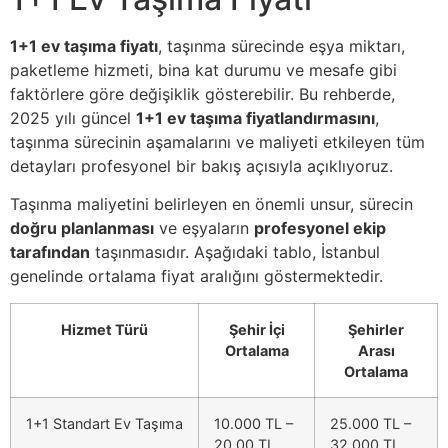
1+1 ev taşıma fiyatı
, taşınma sürecinde eşya miktarı,
paketleme hizmeti, bina kat durumu ve mesafe gibi
faktörlere göre değişiklik gösterebilir. Bu rehberde,
2025 yılı güncel
1+1 ev taşıma fiyatlandırmasını
,
taşınma sürecinin aşamalarını ve maliyeti etkileyen tüm
detayları profesyonel bir bakış açısıyla açıklıyoruz.
Taşınma maliyetini belirleyen en önemli unsur, sürecin
doğru planlanması
ve eşyaların
profesyonel ekip
tarafından
taşınmasıdır. Aşağıdaki tablo, İstanbul
genelinde ortalama fiyat aralığını göstermektedir.
Hizmet Türü
Şehir İçi
Şehirler
Ortalama
Arası
Ortalama
1+1 Standart Ev Taşıma
10.000 TL –
25.000 TL –
20.00 TL
32.000 TL