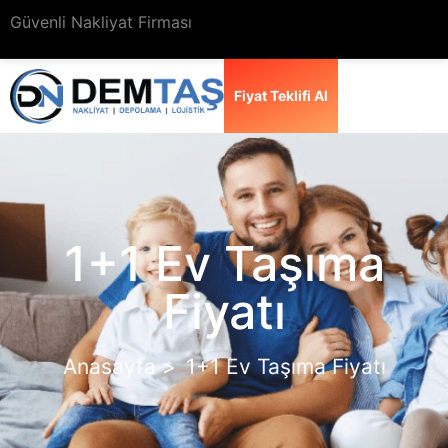
Güvenli Nakliyat Firması
Fiyat Teklifi Al
1+1 Ev Taşıma
Fiyatı
Anasayfa >
1+1 Ev Taşıma Fiyatı