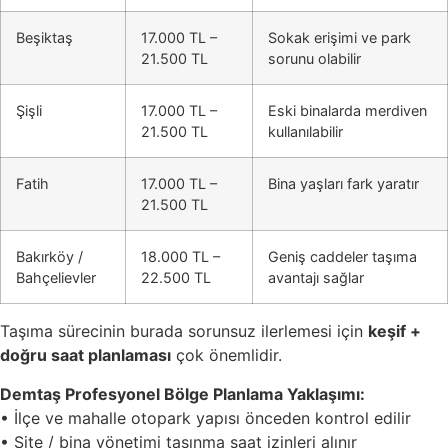
Beşiktaş
17.000 TL –
Sokak erişimi ve park
21.500 TL
sorunu olabilir
Şişli
17.000 TL –
Eski binalarda merdiven
21.500 TL
kullanılabilir
Fatih
17.000 TL –
Bina yaşları fark yaratır
21.500 TL
Bakırköy /
18.000 TL –
Geniş caddeler taşıma
Bahçelievler
22.500 TL
avantajı sağlar
Taşıma sürecinin burada sorunsuz ilerlemesi için
keşif +
doğru saat planlaması
çok önemlidir.
Demtaş Profesyonel Bölge Planlama Yaklaşımı:
• İlçe ve mahalle otopark yapısı önceden kontrol edilir
• Site / bina yönetimi taşınma saat izinleri alınır