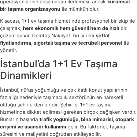
operasyonlarının aksamadan ilerlemesi, ancak
kurumsal
bir taşıma organizasyonu
ile mümkün olur.
Kısacası, 1+1 ev taşıma hizmetinde profesyonel bir ekip ile
çalışmak;
hem ekonomik hem güvenli hem de hızlı
bir
çözüm sunar. Demtaş Nakliyat, bu süreci
şeffaf
fiyatlandırma, sigortalı taşıma ve tecrübeli personel
ile
yönetir.
İstanbul’da 1+1 Ev Taşıma
Dinamikleri
İstanbul, nüfus yoğunluğu ve çok katlı konut yapılarının
fazlalığı nedeniyle taşımacılık sektörünün en hareketli
olduğu şehirlerden biridir. Şehir içi 1+1 ev taşıma
hizmetinde dikkat edilmesi gereken birçok değişken vardır.
Bunların başında
trafik yoğunluğu, bina mimarisi, otopark
erişimi ve asansör kullanımı
gelir. Bu faktörler, taşıma
süresini ve maliyetini doğrudan etkileyebilir.