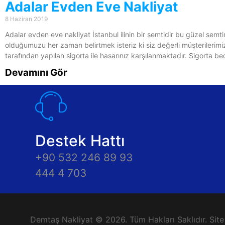
Adalar Evden Eve Nakliyat
8 Haziran 2019
Adalar evden eve nakliyat İstanbul ilinin bir semtidir bu güzel sem
olduğumuzu her zaman belirtmek isteriz ki siz değerli müşterilerimiz
tarafından yapılan sigorta ile hasarınız karşılanmaktadır. Sigorta 
Devamını Gör
Destek Hattı
+90 532 246 89 93
444 4 703
Demtaş Nakliyat © 2026. Tüm Hakları Saklıdır. Site i