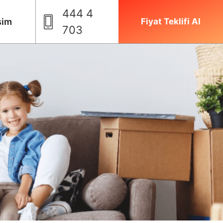
444 4
şim
Fiyat Teklifi Al
703