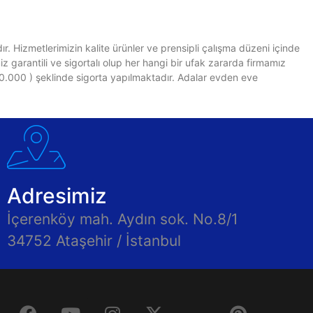
. Hizmetlerimizin kalite ürünler ve prensipli çalışma düzeni içinde
 garantili ve sigortalı olup her hangi bir ufak zararda firmamız
30.000 ) şeklinde sigorta yapılmaktadır. Adalar evden eve
Adresimiz
İçerenköy mah. Aydın sok. No.8/1
34752 Ataşehir / İstanbul