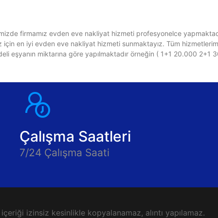
timizde firmamız evden eve nakliyat hizmeti profesyonelce yapmaktadır
 için en iyi evden eve nakliyat hizmeti sunmaktayız. Tüm hizmetlerimiz
bedeli eşyanın miktarına göre yapılmaktadır örneğin ( 1+1 20.000 2+1 
Çalışma Saatleri
7/24 Çalışma Saati
çeriği izinsiz kesinlikle kopyalanamaz, alıntı yapılamaz.