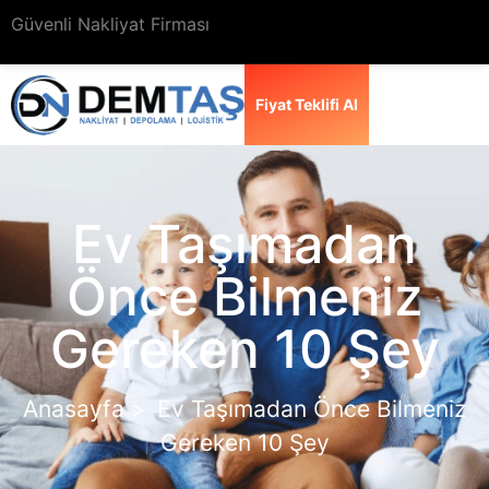
Güvenli Nakliyat Firması
Fiyat Teklifi Al
Ev Taşımadan
Önce Bilmeniz
Gereken 10 Şey
Anasayfa >
Ev Taşımadan Önce Bilmeniz
Gereken 10 Şey