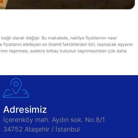
bağlı olarak değişir. Bu makalede, nakliye fiyatlarının nasıl
 fiyatlarını etkileyen en önemli faktörlerden biri, taşınacak eşyanın
yalarının taşınması, sadece birkaç kutunun taşınmasından çok daha
Adresimiz
İçerenköy mah. Aydın sok. No.8/1
34752 Ataşehir / İstanbul