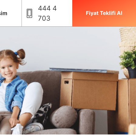
444 4
şim
Fiyat Teklifi Al
703