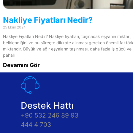
Nakliye Fiyatları Nedir?
25 Ekim 2024
Nakliye Fiyatları Nedir? Nakliye fiyatları, taşınacak eşyanın miktarı,
belirlendiğini ve bu süreçte dikkate alınması gereken önemli faktörle
miktarıdır. Büyük ve ağır eşyaların taşınması, daha fazla iş gücü ve
pahalı
Devamını Gör
Destek Hattı
+90 532 246 89 93
444 4 703