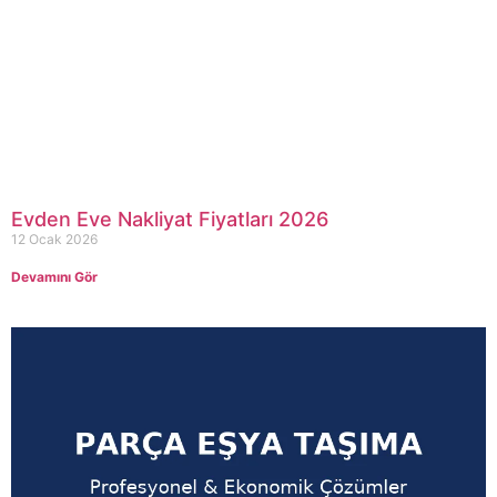
Evden Eve Nakliyat Fiyatları 2026
12 Ocak 2026
Devamını Gör