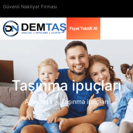
Güvenli Nakliyat Firması
Fiyat Teklifi Al
Taşınma ipuçları
Anasayfa >
Taşınma ipuçları