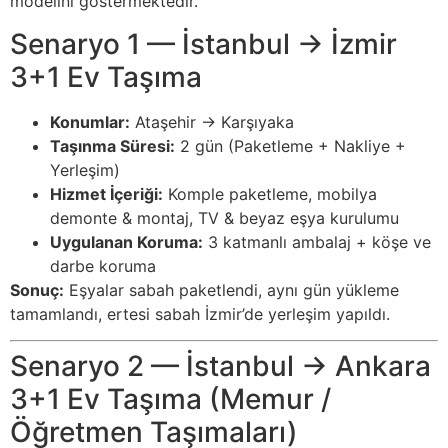
modelini göstermektedir.
Senaryo 1 — İstanbul → İzmir
3+1 Ev Taşıma
Konumlar:
Ataşehir → Karşıyaka
Taşınma Süresi:
2 gün (Paketleme + Nakliye +
Yerleşim)
Hizmet İçeriği:
Komple paketleme, mobilya
demonte & montaj, TV & beyaz eşya kurulumu
Uygulanan Koruma:
3 katmanlı ambalaj + köşe ve
darbe koruma
Sonuç:
Eşyalar sabah paketlendi, aynı gün yükleme
tamamlandı, ertesi sabah İzmir’de yerleşim yapıldı.
Senaryo 2 — İstanbul → Ankara
3+1 Ev Taşıma (Memur /
Öğretmen Taşımaları)