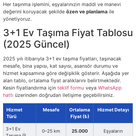
Her taşınma işlemini, eşyalarınızın maddi ve manevi
değerini koruyacak şekilde
özen ve planlama
ile
yönetiyoruz.
3+1 Ev Taşıma Fiyat Tablosu
(2025 Güncel)
2025 yılı itibarıyla 3+1 ev taşıma fiyatları, taşınacak
mesafe, bina yapısı, kat sayısı, asansör durumu ve
hizmet kapsamına göre değişiklik gösterir. Aşağıda yer
alan tablo, ortalama fiyat aralıklarını belirtmektedir.
Kesin fiyatlandırma için
teklif formu
veya
WhatsApp
hattı
üzerinden doğrudan iletişime geçebilirsiniz.
Hizmet
Mesafe
Ortalama
Hizmet Detayı
Türü
Fiyat (₺)
3+1 Ev
0–25 km
25.000
Eşyaların
Taşıma (İl