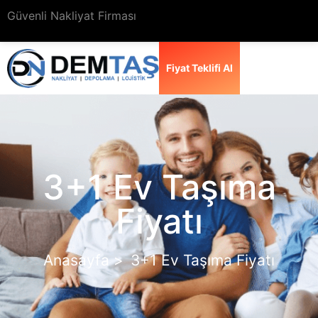
Güvenli Nakliyat Firması
Fiyat Teklifi Al
3+1 Ev Taşıma
Fiyatı
Anasayfa >
3+1 Ev Taşıma Fiyatı