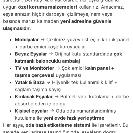
uygun
özel koruma malzemeleri
kullanırız. Amacımız,
eşyalarınızın hiçbir darbeye, çizilmeye, nem veya
basınca maruz kalmadan
yeni adresine güvenle
ulaşmasıdır.
Mobilyalar
→ Çizilmez yüzeyli streç + köpük panel
+ darbe emici köşe koruyucular
Beyaz Eşyalar
→ Orijinal kutu standardında
çok
katmanlı baloncuklu ambalaj
TV ve Monitörler
→ Şok emici
kalın panel +
taşıma çerçevesi
uygulaması
Yatak & Baza
→ Hijyenik tek kullanımlık kılıf +
sağlam taşıma kayışı
Kırılacak Eşyalar
→ Bölmeli varil kutulama + darbe
absorbe eden iç dolgu
Kişisel eşyalar
→ Oda oda numaralandırılmış
kutulama ile
yeni evde hızlı yerleştirme
Her eşya,
oda bazlı etiketleme sistemi
ile işaretlenir. Bu
sayede yeni adrese taşındığınızda, eşyaların doğru