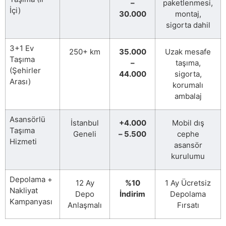
–
paketlenmesi,
İçi)
30.000
montaj,
sigorta dahil
3+1 Ev
250+ km
35.000
Uzak mesafe
Taşıma
–
taşıma,
(Şehirler
44.000
sigorta,
Arası)
korumalı
ambalaj
Asansörlü
İstanbul
+4.000
Mobil dış
Taşıma
Geneli
– 5.500
cephe
Hizmeti
asansör
kurulumu
Depolama +
12 Ay
%10
1 Ay Ücretsiz
Nakliyat
Depo
İndirim
Depolama
Kampanyası
Anlaşmalı
Fırsatı