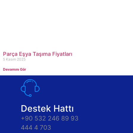
Parça Eşya Taşıma Fiyatları
5 Kasım 2025
Devamını Gör
Destek Hattı
+90 532 246 89 93
444 4 703