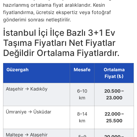
hazırlanmış ortalama fiyat aralıklarıdır. Kesin
fiyatlandırma, ücretsiz ekspertiz veya fotoğraf
gönderimi sonrası netleştirilir.
İstanbul İçi İlçe Bazlı 3+1 Ev
Taşıma Fiyatları Net Fiyatlar
Değildir Ortalama Fiyatlardır.
Güzergah
Mesafe
Ortalama
Fiyat (₺)
Ataşehir → Kadıköy
6–10
20.500 –
km
23.000
Ümraniye → Üsküdar
8–14
22.000 –
km
25.500
Maltepe → Ataşehir
5–9
20.000 –