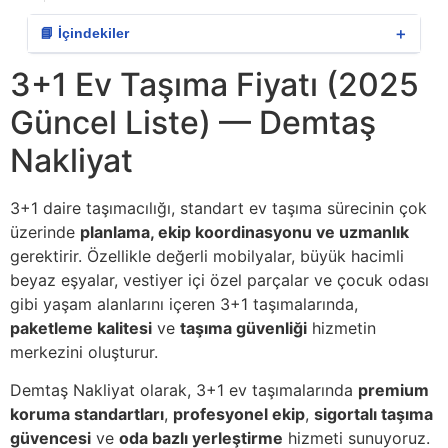
＋
📘 İçindekiler
3+1 Ev Taşıma Fiyatı (2025
Güncel Liste) — Demtaş
Nakliyat
3+1 daire taşımacılığı, standart ev taşıma sürecinin çok
üzerinde
planlama, ekip koordinasyonu ve uzmanlık
gerektirir. Özellikle değerli mobilyalar, büyük hacimli
beyaz eşyalar, vestiyer içi özel parçalar ve çocuk odası
gibi yaşam alanlarını içeren 3+1 taşımalarında,
paketleme kalitesi
ve
taşıma güvenliği
hizmetin
merkezini oluşturur.
Demtaş Nakliyat olarak, 3+1 ev taşımalarında
premium
koruma standartları
,
profesyonel ekip
,
sigortalı taşıma
güvencesi
ve
oda bazlı yerleştirme
hizmeti sunuyoruz.