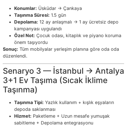
Konumlar:
Üsküdar → Çankaya
Taşınma Süresi:
1.5 gün
Depolama:
12 ay anlaşmalı → 1 ay ücretsiz depo
kampanyası uygulandı
Özel Not:
Çocuk odası, kitaplık ve piyano koruma
önem taşıyordu
Sonuç:
Tüm mobilyalar yerleşim planına göre oda oda
düzenlendi.
Senaryo 3 — İstanbul → Antalya
3+1 Ev Taşıma (Sıcak İklime
Taşınma)
Taşınma Tipi:
Yazlık kullanım + kışlık eşyaların
depoda saklanması
Hizmet:
Paketleme + Uzun mesafe yumuşak
sabitleme + Depolama entegrasyonu