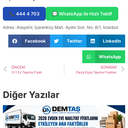
📞 444 4 703
💬 WhatsApp ile Hızlı Teklif
Adres: Ataşehir, İçerenköy Mah. Aydın Sok. No: 8/1, İstanbul
Facebook
Twitter
LinkedIn
WhatsApp
ÖNCEKI
SONRAKI
2+1 Ev Taşıma Fiyatı
Parça Eşya Taşıma Fiyatları
Diğer Yazılar