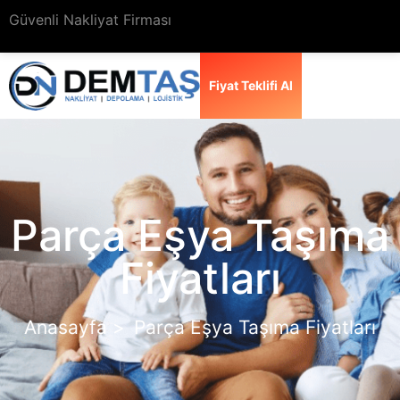
Güvenli Nakliyat Firması
Fiyat Teklifi Al
Parça Eşya Taşıma
Fiyatları
Anasayfa >
Parça Eşya Taşıma Fiyatları