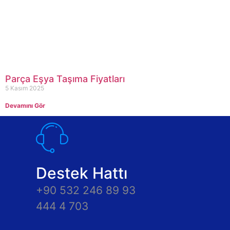
Parça Eşya Taşıma Fiyatları
5 Kasım 2025
Devamını Gör
Destek Hattı
+90 532 246 89 93
444 4 703