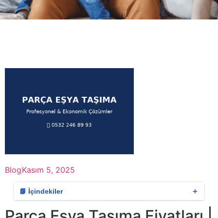
Blog
Kasım 5, 2025
＋
📘 İçindekiler
Parça Eşya Taşıma Fiyatları |