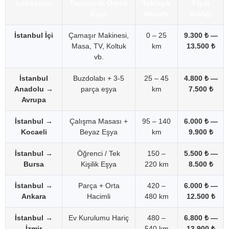
Lokasyon
Taşınacak Örnek
Yaklaşık
Fiyat
Eşya
Mesafe
Aralığı
İstanbul İçi
Çamaşır Makinesi,
0 – 25
9.300 ₺ —
Masa, TV, Koltuk
km
13.500 ₺
vb.
İstanbul
Buzdolabı + 3-5
25 – 45
4.800 ₺ —
Anadolu →
parça eşya
km
7.500 ₺
Avrupa
İstanbul →
Çalışma Masası +
95 – 140
6.000 ₺ —
Kocaeli
Beyaz Eşya
km
9.900 ₺
İstanbul →
Öğrenci / Tek
150 –
5.500 ₺ —
Bursa
Kişilik Eşya
220 km
8.500 ₺
İstanbul →
Parça + Orta
420 –
6.000 ₺ —
Ankara
Hacimli
480 km
12.500 ₺
İstanbul →
Ev Kurulumu Hariç
480 –
6.800 ₺ —
İzmir
540 km
13.900 ₺