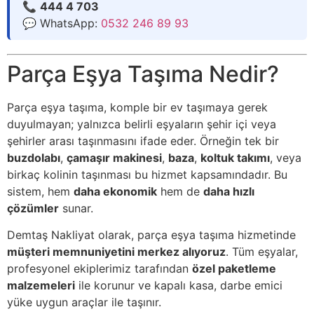
📞
444 4 703
💬 WhatsApp:
0532 246 89 93
Parça Eşya Taşıma Nedir?
Parça eşya taşıma, komple bir ev taşımaya gerek
duyulmayan; yalnızca belirli eşyaların şehir içi veya
şehirler arası taşınmasını ifade eder. Örneğin tek bir
buzdolabı
,
çamaşır makinesi
,
baza
,
koltuk takımı
,
veya
birkaç kolinin taşınması bu hizmet kapsamındadır. Bu
sistem, hem
daha ekonomik
hem de
daha hızlı
çözümler
sunar.
Demtaş Nakliyat olarak, parça eşya taşıma hizmetinde
müşteri memnuniyetini merkez alıyoruz
. Tüm eşyalar,
profesyonel ekiplerimiz tarafından
özel paketleme
malzemeleri
ile korunur ve kapalı kasa, darbe emici
yüke uygun araçlar ile taşınır.