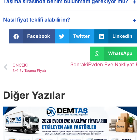
+
Taşıma sırasında benim bulunmam gerekiyor mu?
+
Nasıl fiyat teklifi alabilirim?
Facebook
Twitter
LinkedIn
WhatsApp
Sonraki
Evden Eve Nakliyat Fi
ÖNCEKI
3+1 Ev Taşıma Fiyatı
Diğer Yazılar