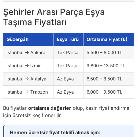
Şehirler Arası Parça Eşya
Taşıma Fiyatları
Güzergâh
Eşya Türü
Ortalama Fiyat (₺)
İstanbul → Ankara
Tek Parça
5.500 – 8.000 TL
İstanbul → İzmir
Tek Parça
9.800 – 13.500 TL
İstanbul → Antalya
Az Eşya
6.500 – 8.500 TL
İstanbul → Trabzon
Az Eşya
6.000 – 9.500 TL
Bu fiyatlar
ortalama değerler
olup, kesin fiyatlandırma
için ücretsiz keşif önerilir.
Hemen ücretsiz fiyat teklifi almak için: